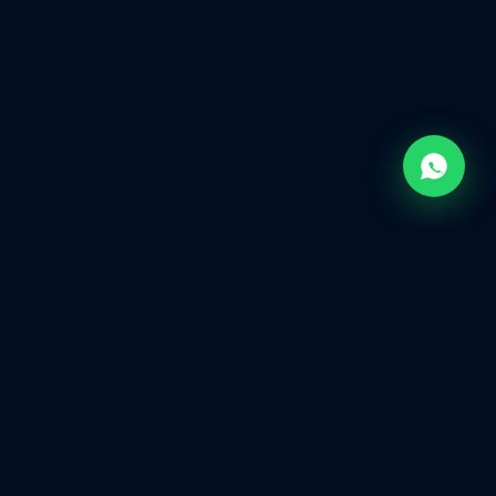
NICIPALIDAD DE FUNES
BARRIO KEN
+50K
+300
Vehículos monitoreados
Empresas colaboradoras